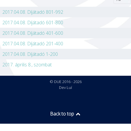
2017.04.08. Díjátadó 801-992
2017.04.08. Díjátadó 601-800
2017.04.08. Díjátadó 401-600
2017.04.08. Díjátadó 201-400
2017.04.08. Díjátadó 1-200
2017. április 8., szombat
© DUE 2016 - 2026
Dev Luí
Back to top